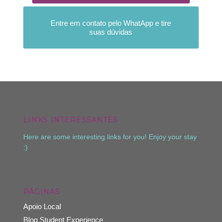
Entre em contato pelo WhatApp e tire
suas dúvidas
LINKS INTERESSANTES
Here are some interesting links for you! Enjoy your stay
:)
PÁGINAS
Apoio Local
Blog Student Experience